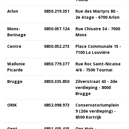
Arlon
0850.219.351
Rue des Martyrs 80 -
2e étage - 6700 Arlon
Mons-
0850.057.124
Rue Chisaire 34 - 7000
Borinage
Mons
Centre
0850.052.273
Place Communale 15 -
7100 La Louvière
Wallonie
0850.779.377
Rue Roc Saint-Nicaise
Picarde
4/6 - 7500 Tournai
Brugge
0850.335.850
Zilverstraat 43 - 2de
verdieping - 8000
Brugge
ORIK
0852.098.973
Conservatoriumplein
9 (2de verdieping) -
8500 Kortrijk
Gent
0851.435.415
Ons Huis -