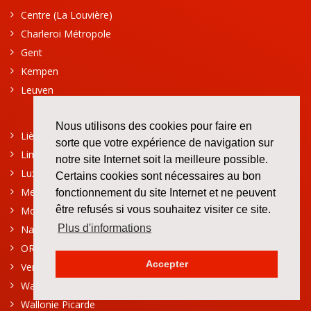
Centre (La Louvière)
Charleroi Métropole
Gent
Kempen
Leuven
Nous utilisons des cookies pour faire en
Liège
sorte que votre expérience de navigation sur
Limburg (Hasselt)
notre site Internet soit la meilleure possible.
Luxembourg (Arlon)
Certains cookies sont nécessaires au bon
Mechelen
fonctionnement du site Internet et ne peuvent
être refusés si vous souhaitez visiter ce site.
Mons-Borinage
Plus d'informations
Namur
ORIK (Oostende - Roeselare - Ieper - Kortrijk)
Accepter
Verviers
Waasland
Wallonie Picarde